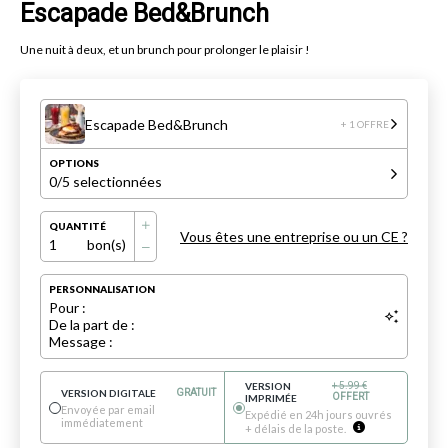
Escapade Bed&Brunch
Une nuit à deux, et un brunch pour prolonger le plaisir !
Escapade Bed&Brunch
+ 1 OFFRE
OPTIONS
0
/5 selectionnées
QUANTITÉ
Vous êtes une entreprise ou un CE ?
1
bon(s)
PERSONNALISATION
Pour :
De la part de :
Message :
VERSION
+
5.99
€
VERSION DIGITALE
GRATUIT
OFFERT
IMPRIMÉE
Envoyée par email
Expédié en 24h jours ouvrés
immédiatement
+ délais de la poste.