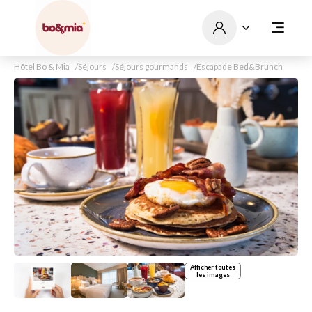
Hôtel Bo & Mia
Séjours
Séjours gourmands
Escapade Bed&Brunch
Afficher toutes
les images